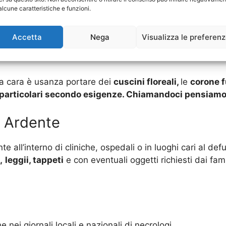
zione della salma è un lavoro delicato che conviene far f
alcune caratteristiche e funzioni.
ono: trattamento per la conservazione della salma, igieni
a
vestizione della salma verrà effettuata anche all’inter
Accetta
Nega
Visualizza le preferen
na cara è usanza portare dei
cuscini floreali,
le
corone f
i particolari secondo esigenze. Chiamandoci pensiamo n
 Ardente
nte all’interno di cliniche, ospedali o in luoghi cari al d
,
leggii, tappeti
e con eventuali oggetti richiesti dai fami
 nei giornali locali e nazionali di necrologi.