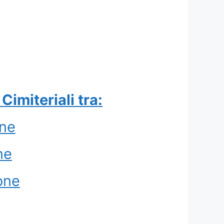
Cimiteriali tra:
ne
ne
one