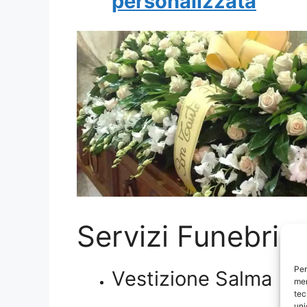
personalizzata
Servizi Funebri
Per
Vestizione Salma
mem
tec
uni