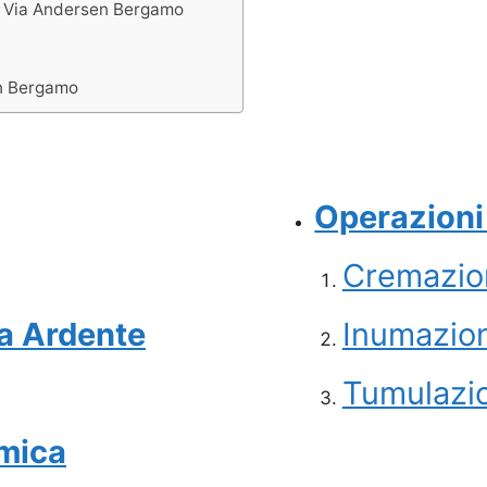
e Via Andersen Bergamo
en Bergamo
Operazioni 
Cremazio
a Ardente
Inumazio
Tumulazi
amica