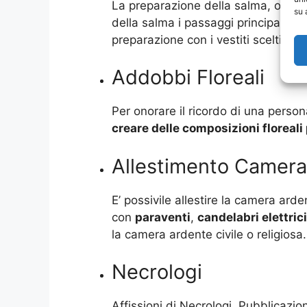
La preparazione della salma, o vesti
su 
della salma i passaggi principali s
preparazione con i vestiti scelti . L
Addobbi Floreali
Per onorare il ricordo di una perso
creare delle composizioni floreal
Allestimento Camera
E’ possivile allestire la camera arde
con
paraventi
,
candelabri elettrici
la camera ardente civile o religiosa.
Necrologi
Affissioni di Necrologi, Pubblicazione