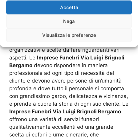
spesso non siamo capaci di reagire, prendere in
Accetta
mano la situazione e organizzare tutto in
maniera decente.
Nega
Infatti, la preparazione e gestione di un rito
Visualizza le preferenze
funebre nasconde dietro di sé numerosi dettagli
organizzativi e scelte da fare riguardanti vari
aspetti. Le
Imprese Funebri Via Luigi Brignoli
Bergamo
devono rispondere in maniera
professionale ad ogni tipo di necessità del
cliente e devono avere persone di un’umanità
profonda e dove tutto il personale si comporta
con grandissimo garbo, delicatezza e vicinanza,
e prende a cuore la storia di ogni suo cliente. Le
Imprese Funebri Via Luigi Brignoli Bergamo
offrono una varietà di servizi funebri
qualitativamente eccellenti ed una grande
scelta di cofani e urne cinerarie, che