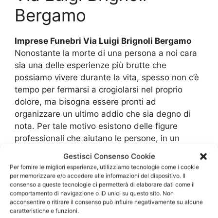
Bergamo
Imprese Funebri Via Luigi Brignoli Bergamo
Nonostante la morte di una persona a noi cara
sia una delle esperienze più brutte che
possiamo vivere durante la vita, spesso non c’è
tempo per fermarsi a crogiolarsi nel proprio
dolore, ma bisogna essere pronti ad
organizzare un ultimo addio che sia degno di
nota. Per tale motivo esistono delle figure
professionali che aiutano le persone, in un
momento di lutto, a gestire tutto ciò che
Gestisci Consenso Cookie
riguardano i servizi funebri.
Per fornire le migliori esperienze, utilizziamo tecnologie come i cookie
per memorizzare e/o accedere alle informazioni del dispositivo. Il
consenso a queste tecnologie ci permetterà di elaborare dati come il
In un momento così delicato è assolutamente
comportamento di navigazione o ID unici su questo sito. Non
vitale la presenza di queste persone, poiché
acconsentire o ritirare il consenso può influire negativamente su alcune
vivendo uno stato di disperazione, molto
caratteristiche e funzioni.