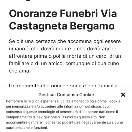
Onoranze Funebri Via
Castagneta Bergamo
Se c è una certezza che accomuna ogni essere
umano è che dovrà morire e che dovrà anche
affrontare prima o poi la morte di un caro, di un
familiare o di un amico, comunque di qualcuno
che ama.
Un momento che ogni persona e ogni famiglia
affronta in maniera soggettiva, in base ai propri
Gestisci Consenso Cookie
vissuti, al proprio carattere e alle proprie
Per fornire le migliori esperienze, utilizziamo tecnologie come i cookie
per memorizzare e/o accedere alle informazioni del dispositivo. Il
esperienze. Ovviamente oltre ad affrontare il
consenso a queste tecnologie ci permetterà di elaborare dati come il
dolore emotivo bisogna anche pensare a
comportamento di navigazione o ID unici su questo sito. Non
onorare la memoria del proprio caro, cercando
acconsentire o ritirare il consenso può influire negativamente su alcune
caratteristiche e funzioni.
di organizzare un funerale che sia significativo e