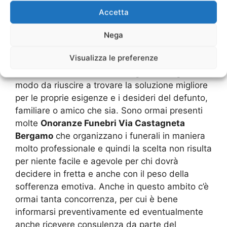
degno dell’amore che si è provato per quella
Accetta
persona. Chi vive a Bergamo e non sa a chi
rivolgersi perché è la prima volta che affronta
Nega
questa situazione o perché si è trasferito da
Visualizza le preferenze
poco in una nuova città scriverà su Internet
Onoranze Funebri Via Castagneta Bergamo
, in
modo da riuscire a trovare la soluzione migliore
per le proprie esigenze e i desideri del defunto,
familiare o amico che sia. Sono ormai presenti
molte
Onoranze Funebri Via Castagneta
Bergamo
che organizzano i funerali in maniera
molto professionale e quindi la scelta non risulta
per niente facile e agevole per chi dovrà
decidere in fretta e anche con il peso della
sofferenza emotiva. Anche in questo ambito c’è
ormai tanta concorrenza, per cui è bene
informarsi preventivamente ed eventualmente
anche ricevere consulenza da parte del