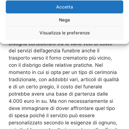
ciò che vuole che l’agenzia predisponga per
Accetta
commemorare il defunto. Per cui un servizio
personalizzabile, ma che comunque consta di
Nega
alcuni passaggi in un certo senso obbligati
insieme al personale dell’agenzia funebre. Nei
Visualizza le preferenze
casi in cui fosse prevista la cremazione inoltre
bisogna considerare tra le varie voci di costo
dei servizi dell’agenzia funebre anche il
trasporto verso il forno crematorio più vicino,
con il disbrigo delle relative pratiche. Nel
momento in cui si opta per un tipo di cerimonia
tradizionale, con addobbi vari, articoli di qualità
e di un certo pregio, il costo del funerale
potrebbe avere una base di partenza dalle
4.000 euro in su. Ma non necessariamente si
deve immaginare di dover affrontare quel tipo
di spesa poiché il servizio può essere
personalizzato secondo le esigenze di ognuno,