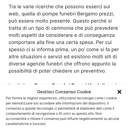
Tra le varie ricerche che possono esserci sul
web, quella di pompe funebri Bergamo prezzi,
può essere molto presente. Questo perché si
tratta di un tipo di cerimonia che può prevedere
molti aspetti da considerare e di conseguenza
comportare alla fine una certa spesa. Per cui
spesso ci si informa prima, un po’ come si fa per
altre situazioni o servizi ed esistono molti siti di
diverse agenzie funebri che offrono appunto la
possibilità di poter chiedere un preventivo.
La dicitura
Pompe Funebri Prezzi Verdello
può
Gestisci Consenso Cookie
variare in base a molti fattori, varianti del
Per fornire le migliori esperienze, utilizziamo tecnologie come i cookie
servizio che vengono scelti in fase preventiva. Il
per memorizzare e/o accedere alle informazioni del dispositivo. Il
costo del lavoro eseguito da queste agenzie
consenso a queste tecnologie ci permetterà di elaborare dati come il
sotto certi aspetti è prevedibile in fase di
comportamento di navigazione o ID unici su questo sito. Non
acconsentire o ritirare il consenso può influire negativamente su alcune
contrattazione, poiché sceglie sempre il cliente
caratteristiche e funzioni.