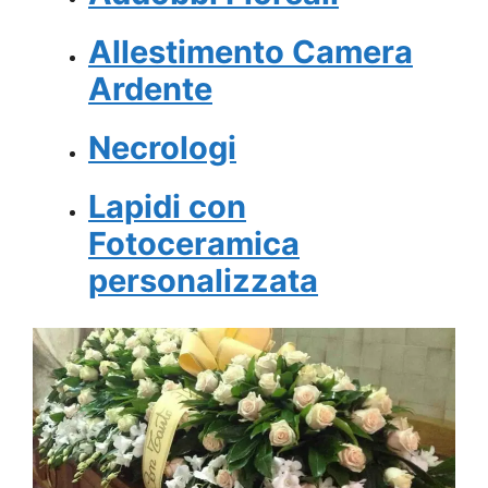
Allestimento Camera
Ardente
Necrologi
Lapidi con
Fotoceramica
personalizzata