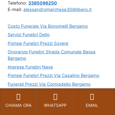
Telefono:
3385096250
E-mail:
alessandromarchese30@libero.it
Costo Funerale Via Bonomelli Bergamo
Servizi Funebri Dello
Pompe Funebri Prezzi Sovere
Onoranze Funebri Strada Comunale Bassa
Bergamo
Imprese Funebri Nave
Pompe Funebri Prezzi Via Casalino Bergamo
Funerali Prezzi Via Contradello Bergamo
Funerali Prezzi Via Dell’Era Bergamo
Pompe Funebri Via Baschenis Bergamo
CHIAMA ORA
WHATSAPP
EMAIL
Funerali Economici Via Bertarelli Bergamo